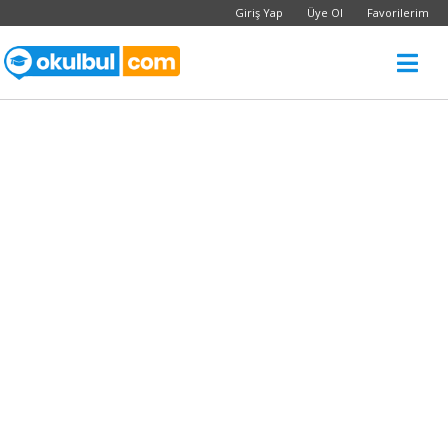
Giriş Yap
Üye Ol
Favorilerim