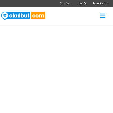
Giriş Yap
Üye Ol
Favorilerim