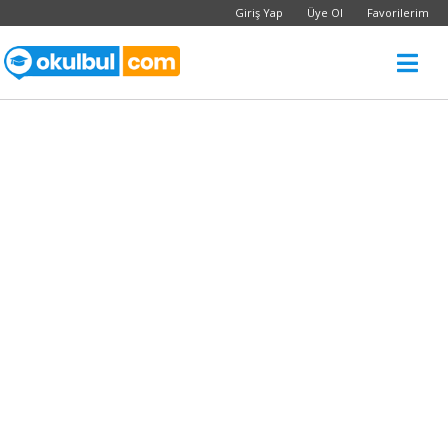
Giriş Yap
Üye Ol
Favorilerim