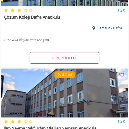
0
Çözüm Koleji Bafra Anaokulu
Samsun / Bafra
Bu okula ilk yorumu sen yap..
HEMEN İNCELE
Özel Okul
0
İlim Yayma Vakfı İrfan Okulları Samsun Anaokulu