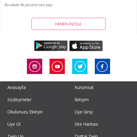
Bu okula ilk yorumu sen yap..
HEMEN İNCELE
Anasayfa
Kurumsal
Sözleşmeler
İletişim
Okulunuzu Ekleyin
Üye Girişi
Üye Ol
Site Haritası
Twin Up
Digital Twin