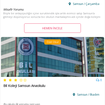
Samsun / Çarşamba
Misafir Yorumu
Böyle bir anlayışsızliğin içine suruklendik işte.artik evimizi satıp Samsun'a
gitmeyi düşünüyoruz.sonucta biz okulun markalaşmis adı içinde doğa kolejini
seçtik.herhangi bir x okulu da olsa adı devam ederiz düşüncemiz olsa
önümüze çıkan adı kolej olan bir okula kayıt yaptırırdik.egitim kurumları çıkar
konusu yapılmamalı.vu işi severek aşkla yapanlara okul işletmesi
HEMEN İNCELE
verilmeli.parasi olan herkese değil.magduruz ne denilir ki
Özel Okul
0
Bil Koleji Samsun Anaokulu
Samsun / İlkadım
Bu okula ilk yorumu sen yap..