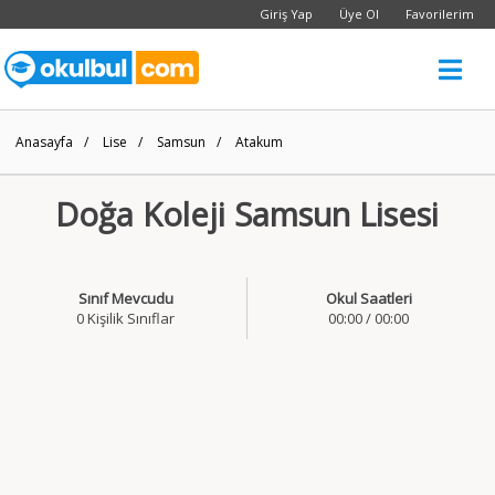
Giriş Yap
Üye Ol
Favorilerim
Anasayfa
/
Lise
/
Samsun
/
Atakum
Doğa Koleji Samsun Lisesi
Sınıf Mevcudu
Okul Saatleri
0 Kişilik Sınıflar
00:00 / 00:00