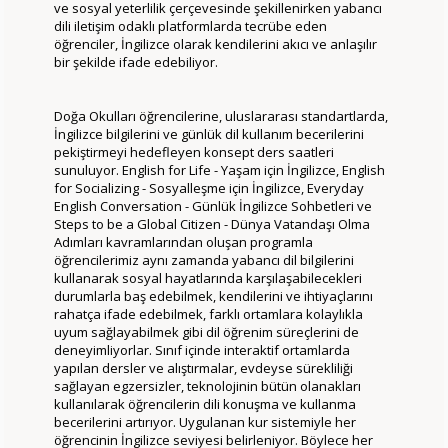
ve sosyal yeterlilik çerçevesinde şekillenirken yabancı
dili iletişim odaklı platformlarda tecrübe eden
öğrenciler, İngilizce olarak kendilerini akıcı ve anlaşılır
bir şekilde ifade edebiliyor.
Doğa Okulları öğrencilerine, uluslararası standartlarda,
İngilizce bilgilerini ve günlük dil kullanım becerilerini
pekiştirmeyi hedefleyen konsept ders saatleri
sunuluyor.
English for Life - Yaşam için İngilizce, English
for Socializing - Sosyalleşme için İngilizce, Everyday
English Conversation - Günlük İngilizce Sohbetleri ve
Steps to be a Global Citizen - Dünya Vatandaşı Olma
Adımları
kavramlarından oluşan programla
öğrencilerimiz aynı zamanda yabancı dil bilgilerini
kullanarak sosyal hayatlarında karşılaşabilecekleri
durumlarla baş edebilmek, kendilerini ve ihtiyaçlarını
rahatça ifade edebilmek, farklı ortamlara kolaylıkla
uyum sağlayabilmek gibi dil öğrenim süreçlerini de
deneyimliyorlar. Sınıf içinde interaktif ortamlarda
yapılan dersler ve alıştırmalar, evdeyse sürekliliği
sağlayan egzersizler, teknolojinin bütün olanakları
kullanılarak öğrencilerin dili konuşma ve kullanma
becerilerini artırıyor. Uygulanan kur sistemiyle her
öğrencinin İngilizce seviyesi belirleniyor. Böylece her