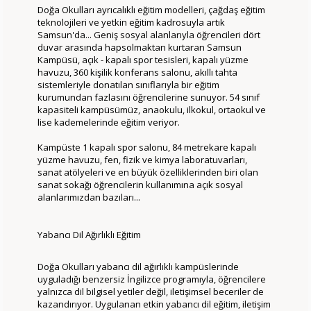
Doğa Okulları ayrıcalıklı eğitim modelleri, çağdaş eğitim
teknolojileri ve yetkin eğitim kadrosuyla artık
Samsun'da... Geniş sosyal alanlarıyla öğrencileri dört
duvar arasında hapsolmaktan kurtaran
Samsun
Kampüsü
, açık - kapalı spor tesisleri, kapalı yüzme
havuzu, 360 kişilik konferans salonu, akıllı tahta
sistemleriyle donatılan sınıflarıyla bir eğitim
kurumundan fazlasını öğrencilerine sunuyor. 54 sınıf
kapasiteli kampüsümüz, anaokulu, ilkokul, ortaokul ve
lise kademelerinde eğitim veriyor.
Kampüste 1 kapalı spor salonu, 84 metrekare kapalı
yüzme havuzu, fen, fizik ve kimya laboratuvarları,
sanat atölyeleri ve en büyük özelliklerinden biri olan
sanat sokağı öğrencilerin kullanımına açık sosyal
alanlarımızdan bazıları...
Yabancı Dil Ağırlıklı Eğitim
Doğa Okulları yabancı dil ağırlıklı kampüslerinde
uyguladığı benzersiz İngilizce programıyla, öğrencilere
yalnızca dil bilgisel yetiler değil, iletişimsel beceriler de
kazandırıyor. Uygulanan etkin yabancı dil eğitim, iletişim