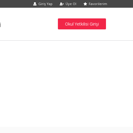
Giriş Yap
Üye Ol
Favorilerim
j
Okul Yetkilisi Girişi