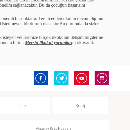
ö
nelim sağlanacaktır. Bu da
ç
ocuğun başarısını
a
ö
nemli bir noktadır. Tercih edilen okulun devamlılığının
si istenmeyen bir durum olacaktır.Bu durumda da sizler
k isteyen velilerimize bir
ç
ok ilkokulun iletişim bilgilerine
rından birini,
Mersin ilkokul yorumları
nı okuyarak
Lise
Kolej
Aksaray Kreş Fiyatları