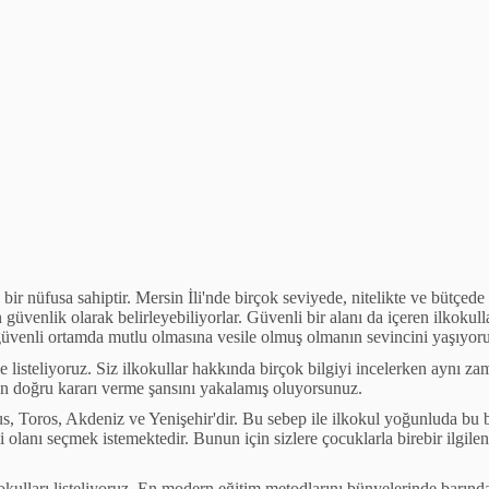
 bir n
ü
fusa sahiptir. Mersin İli'nde bir
ç
ok seviyede, nitelikte ve b
ü
t
ç
ede
 g
ü
venlik olarak belirleyebiliyorlar. G
ü
venli bir alanı da i
ç
eren ilkokull
g
ü
venli ortamda mutlu olmasına vesile olmuş olmanın sevincini yaşıyor
kle listeliyoruz. Siz ilkokullar hakkında bir
ç
ok bilgiyi incelerken aynı za
en doğru kararı verme şansını yakalamış oluyorsunuz.
sus, Toros, Akdeniz ve Yenişehir'dir. Bu sebep ile ilkokul yoğunluda bu 
i olanı se
ç
mek istemektedir. Bunun i
ç
in sizlere
ç
ocuklarla birebir ilgile
okulları listeliyoruz. En modern eğitim metodlarını b
ü
nyelerinde barında