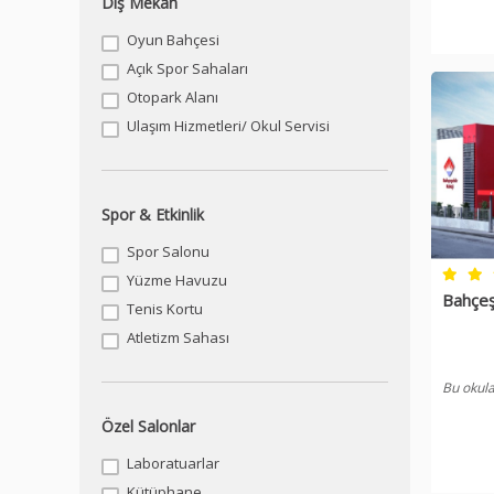
Dış Mekan
Oyun Bahçesi
Açık Spor Sahaları
Otopark Alanı
Ulaşım Hizmetleri/ Okul Servisi
Spor & Etkinlik
Spor Salonu
Yüzme Havuzu
Bahçeşe
Tenis Kortu
Atletizm Sahası
Bu okula
Özel Salonlar
Laboratuarlar
Kütüphane