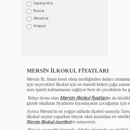
İspanyolca
Rusca
Almanca
Arapça
MERSİN İLKOKUL FİYATLARI
Mersin İli, liman kenti olma
ö
zelliğinden dolayı ortalama
i
ç
in se
ç
ecekleri ilkokul i
ç
in en
ö
nemli kriteri
ç
oğu zaman
soru işareti kalmamasını sağlıyor hem de
ç
ocukların bu 
Mersin ilkokul fiyatları
B
ü
t
ç
e dostu olan
nı da titizli
g
ö
zde okulların fiyatlarını kıyaslayarak
ç
ocuğunuz i
ç
in 
Ayrıca Mersin'in en yoğun n
ü
fuslu il
ç
eleri sırasıyla Tar
ilkokul se
ç
imi yaparken bir
ç
ok okul arasından en nitelikl
Mersin ilkokul
ö
nerileri
ni sunuyoruz.
Bir
ç
ok se
ç
eneğin birarada olduğu sitemizde en nitelikli 