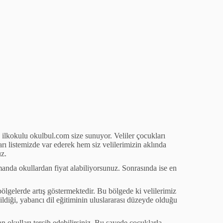
 ilkokulu okulbul.com size sunuyor. Veliler
ç
ocukları
arı listemizde var ederek hem siz velilerimizin aklında
uz.
manda okullardan fiyat alabiliyorsunuz. Sonrasında ise en
b
ö
lgelerde artış g
ö
stermektedir. Bu b
ö
lgede ki velilerimiz
nildiği, yabancı dil eğitiminin uluslararası d
ü
zeyde olduğu
n okulları tercih edebilirsiniz. Bu sayede
ç
ocuklarla