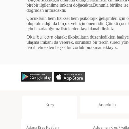
birebir ilgilenilme imkanı doğacaktır.Bununla birlikte is
doğrudan arttıracaktır.
Ç
ocukların hem fiziksel hem psikolojik gelişimleri i
ç
in
ö
olup olmadığı da bir
ç
ok veli i
ç
in
ö
nemlidir.
Çü
nk
ü
ç
ocuk
i
ç
in hazırladığımız listelerden faydalanabilirsiniz.
Okulbul.com
olarak; ilkokulların d
ü
zenledikleri faaliye
ulaşma imkanı da vererek, sorunsuz bir tercih s
ü
reci y
ö
n
tercih etmekten başka bir zorluk bırakmamaktayız.
Kreş
Anaokulu
Adana Kreş Fiyatları
Adıyaman Kreş Fiyatla