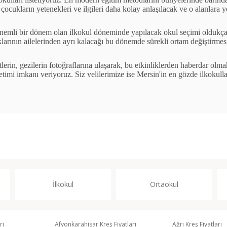
e
ç
ocukların yetenekleri ve ilgileri daha kolay anlaşılacak ve o alanlara y
nemli bir d
ö
nem olan ilkokul d
ö
neminde yapılacak okul se
ç
imi olduk
ç
larının ailelerinden ayrı kalacağı bu d
ö
nemde s
ü
rekli ortam değiştirme
tlerin, gezilerin fotoğraflarına ulaşarak, bu etkinliklerden haberdar olma
etimi imkanı veriyoruz. Siz velilerimize ise Mersin'in en g
ö
zde ilkokulla
İlkokul
Ortaokul
rı
Afyonkarahisar Kreş Fiyatları
Ağrı Kreş Fiyatları