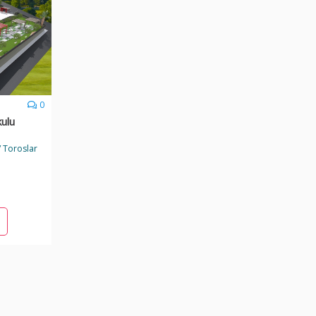
0
kulu
/ Toroslar