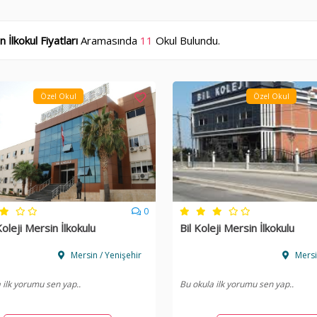
 İlkokul Fiyatları
Aramasında
11
Okul Bulundu.
Özel Okul
Özel Okul
0
oleji Mersin İlkokulu
Bil Koleji Mersin İlkokulu
Mersin / Yenişehir
Mersin
 ilk yorumu sen yap..
Bu okula ilk yorumu sen yap..