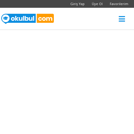
Giriş Yap
Üye Ol
Favorilerim