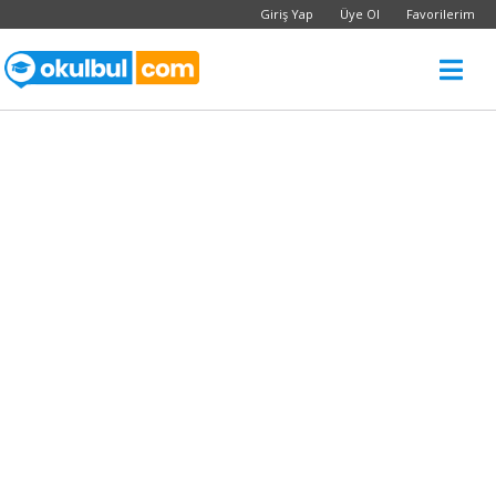
Giriş Yap
Üye Ol
Favorilerim