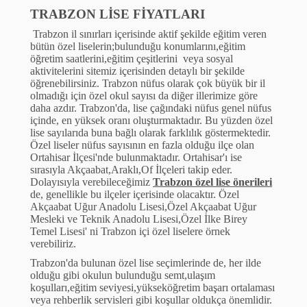
TRABZON LİSE FİYATLARI
Trabzon il sınırları i
ç
erisinde aktif şekilde eğitim veren
b
ü
t
ü
n
ö
zel liselerin;bulunduğu konumlarını,eğitim
ö
ğretim saatlerini,eğitim
ç
eşitlerini veya sosyal
aktivitelerini sitemiz i
ç
erisinden detaylı bir şekilde
ö
ğrenebilirsiniz. Trabzon n
ü
fus olarak
ç
ok b
ü
y
ü
k bir il
olmadığı i
ç
in
ö
zel okul sayısı da diğer illerimize g
ö
re
daha azdır. Trabzon'da, lise
ç
ağındaki n
ü
fus genel n
ü
fus
i
ç
inde, en y
ü
ksek oranı oluşturmaktadır. Bu y
ü
zden
ö
zel
lise sayılarıda buna bağlı olarak farklılık g
ö
stermektedir.
Ö
zel liseler n
ü
fus sayısının en fazla olduğu il
ç
e olan
Ortahisar İl
ç
esi'nde bulunmaktadır. Ortahisar'ı ise
sırasıyla Ak
ç
aabat,Araklı,Of İl
ç
eleri takip eder.
Dolayısıyla verebileceğimiz
Trabzon
ö
zel lise
ö
nerileri
de, genellikle bu il
ç
eler i
ç
erisinde olacaktır.
Ö
zel
Ak
ç
aabat Uğur Anadolu Lisesi,
Ö
zel Ak
ç
aabat Uğur
Mesleki ve Teknik Anadolu Lisesi,
Ö
zel İlke Birey
Temel Lisesi' ni Trabzon i
ç
i
ö
zel liselere
ö
rnek
verebiliriz.
Trabzon'da bulunan
ö
zel lise se
ç
imlerinde de, her ilde
olduğu gibi okulun bulunduğu semt,ulaşım
koşulları,eğitim seviyesi,y
ü
ksek
ö
ğretim başarı ortalaması
veya rehberlik servisleri gibi koşullar olduk
ç
a
ö
nemlidir.