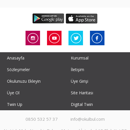
Anasayfa
Kurumsal
Sözleşmeler
İletişim
Okulunuzu Ekleyin
Üye Girişi
Üye Ol
Site Haritası
Twin Up
Digital Twin
0850 532 57 37
info@okulbul.com