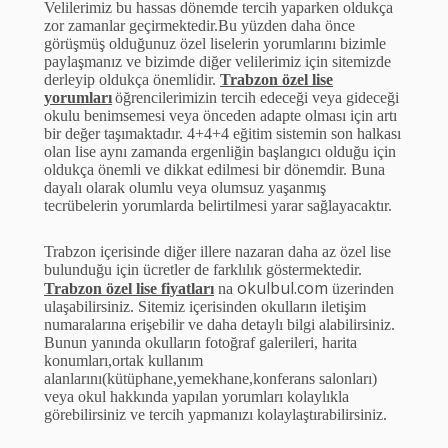
Velilerimiz bu hassas d
ö
nemde tercih yaparken olduk
ç
a
zor zamanlar ge
ç
irmektedir.Bu y
ü
zden daha
ö
nce
g
ö
r
ü
şm
ü
ş olduğunuz
ö
zel liselerin yorumlarını bizimle
paylaşmanız ve bizimde diğer velilerimiz i
ç
in sitemizde
derleyip olduk
ç
a
ö
nemlidir.
Trabzon
ö
zel lise
yorumları
ö
ğrencilerimizin tercih edeceği veya gideceği
okulu benimsemesi veya
ö
nceden adapte olması i
ç
in artı
bir değer taşımaktadır. 4+4+4 eğitim sistemin son halkası
olan lise aynı zamanda ergenliğin başlangıcı olduğu i
ç
in
olduk
ç
a
ö
nemli ve dikkat edilmesi bir d
ö
nemdir. Buna
dayalı olarak olumlu veya olumsuz yaşanmış
tecr
ü
belerin yorumlarda belirtilmesi yarar sağlayacaktır.
Trabzon i
ç
erisinde diğer illere nazaran daha az
ö
zel lise
bulunduğu i
ç
in
ü
cretler de farklılık g
ö
stermektedir.
okulbul.com
Trabzon
ö
zel lise fiyatları
na
ü
zerinden
ulaşabilirsiniz. Sitemiz i
ç
erisinden okulların iletişim
numaralarına erişebilir ve daha detaylı bilgi alabilirsiniz.
Bunun yanında okulların fotoğraf galerileri, harita
konumları,ortak kullanım
alanlarını(k
ü
t
ü
phane,yemekhane,konferans salonları)
veya okul hakkında yapılan yorumları kolaylıkla
g
ö
rebilirsiniz ve tercih yapmanızı kolaylaştırabilirsiniz.