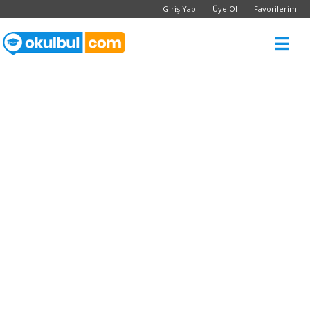
Giriş Yap
Üye Ol
Favorilerim