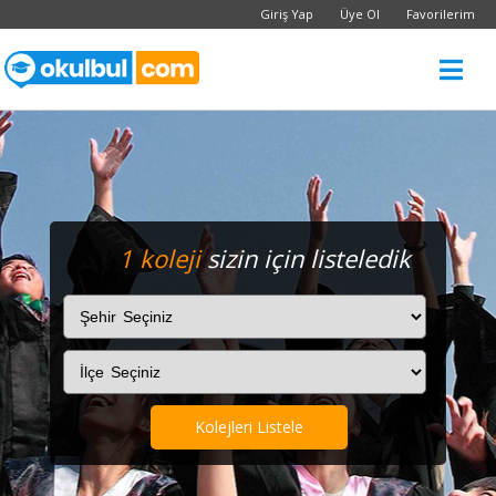
Giriş Yap
Üye Ol
Favorilerim
1 koleji
sizin için listeledik
Kolejleri Listele