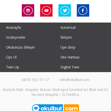
Anasayfa
Kurumsal
Sözleşmeler
İletişim
Okulunuzu Ekleyin
Üye Girişi
Üye Ol
Site Haritası
Twin Up
Digital Twin
0850 532 57 37
info@okulbul.com
Atatürk Mah. Ataşehir Bulvarı Metropol İstanbul A2 Blok Kat:32
No:464 Ataşehir / İSTANBUL