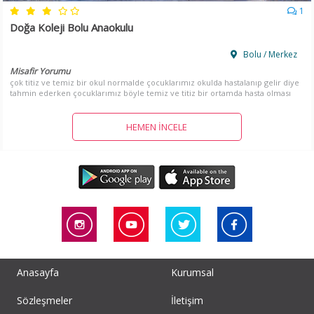
1
Doğa Koleji Bolu Anaokulu
Bolu / Merkez
Misafir Yorumu
çok titiz ve temiz bir okul normalde çocuklarımız okulda hastalanıp gelir diye
tahmin ederken çocuklarımız böyle temiz ve titiz bir ortamda hasta olması
imkansız. harika bir okul müdüründen tut müdür yardımcıları, öğretmenleri
ve hizmetlileri çok iyiler çok memnunuz okulumuzdan.
HEMEN İNCELE
Anasayfa
Kurumsal
Sözleşmeler
İletişim