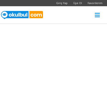
Giriş Yap
Üye Ol
Favorilerim