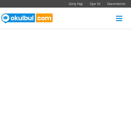
Giriş Yap
Üye Ol
Favorilerim