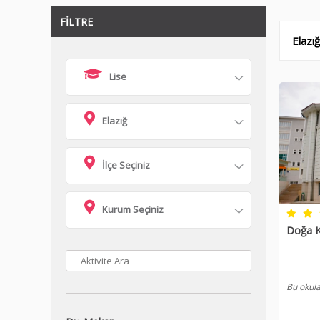
FİLTRE
Elazığ
Lise
Elazığ
İlçe Seçiniz
Kurum Seçiniz
Doğa Ko
Bu okula