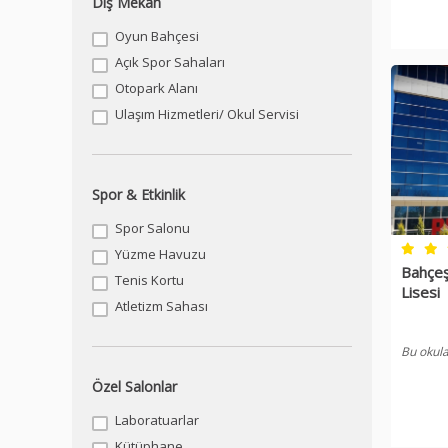
Dış Mekan
Oyun Bahçesi
Açık Spor Sahaları
Otopark Alanı
Ulaşım Hizmetleri/ Okul Servisi
Spor & Etkinlik
Spor Salonu
Yüzme Havuzu
Bahçeş
Tenis Kortu
Lisesi
Atletizm Sahası
Bu okula
Özel Salonlar
Laboratuarlar
Kütüphane