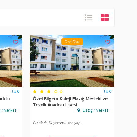
Özel Okul
0
0
adolu
Özel Bilgem Koleji Elazığ Mesleki ve
Teknik Anadolu Lisesi
ğ / Merkez
Elazığ / Merkez
Bu okula ilk yorumu sen yap..