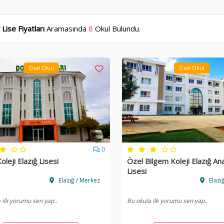
 Lise Fiyatları
Aramasında
8
Okul Bulundu.
Özel Okul
Özel Okul
0
leji Elazığ Lisesi
Özel Bilgem Koleji Elazığ An
Lisesi
Elazığ / Merkez
Elazı
 ilk yorumu sen yap..
Bu okula ilk yorumu sen yap..