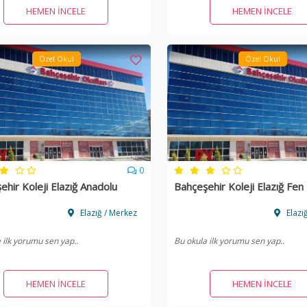
HEMEN İNCELE
HEMEN İNCELE
Özel Okul
Özel Okul
0
ehir Koleji Elazığ Anadolu
Bahçeşehir Koleji Elazığ Fen 
Elazığ / Merkez
Elazı
 ilk yorumu sen yap..
Bu okula ilk yorumu sen yap..
HEMEN İNCELE
HEMEN İNCELE