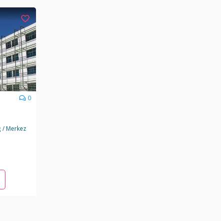
0
ğ / Merkez