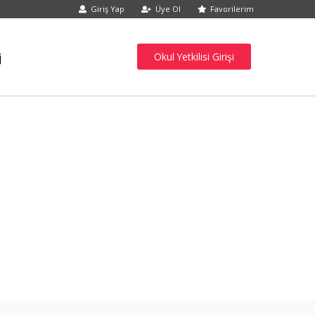
Giriş Yap
Üye Ol
Favorilerim
j
Okul Yetkilisi Girişi