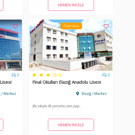
HEMEN İNCELE
Özel Okul
0
0
Lisesi
Final Okulları Elazığ Anadolu Lisesi
ğ / Merkez
Elazığ / Merkez
Bu okula ilk yorumu sen yap..
HEMEN İNCELE