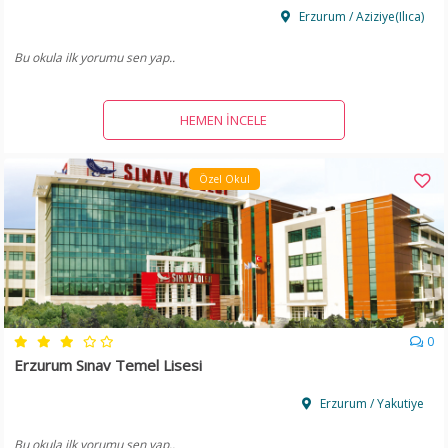
Erzurum / Aziziye(Ilıca)
Bu okula ilk yorumu sen yap..
HEMEN İNCELE
Özel Okul
0
Erzurum Sınav Temel Lisesi
Erzurum / Yakutiye
Bu okula ilk yorumu sen yap..