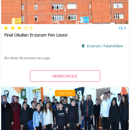
0
Final Okulları Erzurum Fen Lisesi
Erzurum / Palandöken
Bu okula ilk yorumu sen yap..
HEMEN İNCELE
Özel Okul