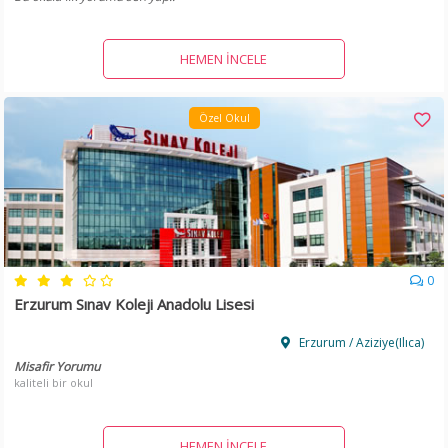
HEMEN İNCELE
Özel Okul
0
Erzurum Sınav Koleji Anadolu Lisesi
Erzurum / Aziziye(Ilıca)
Misafir Yorumu
kaliteli bir okul
HEMEN İNCELE