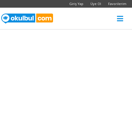
Giriş Yap
Üye Ol
Favorilerim