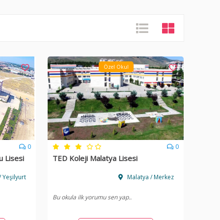
Özel Okul
0
0
u Lisesi
TED Koleji Malatya Lisesi
 Yeşilyurt
Malatya / Merkez
Bu okula ilk yorumu sen yap..