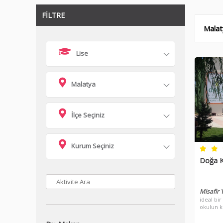
FİLTRE
Malaty
Lise
Malatya
İlçe Seçiniz
Kurum Seçiniz
Doğa K
Misafir
ideal bir
okulun k
tamamlan
güvenili