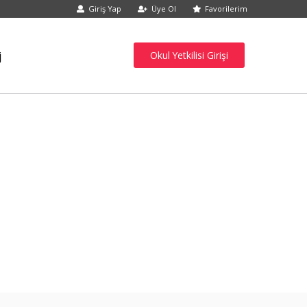
Giriş Yap
Üye Ol
Favorilerim
j
Okul Yetkilisi Girişi