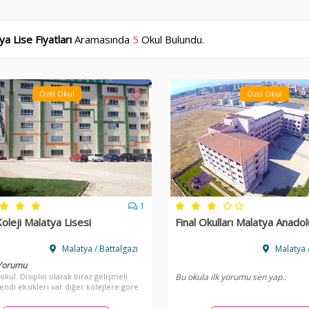
a Lise Fiyatları
Aramasında
5
Okul Bulundu.
Özel Okul
Özel Okul
1
oleji Malatya Lisesi
Final Okulları Malatya Anadol
Malatya / Battalgazi
Malatya /
 Yorumu
 okul. Disiplin olarak biraz gelişmeli
Bu okula ilk yorumu sen yap..
endi eksikleri var diğer kolejlere göre
malı bence. eğitim ve ders işlevi iyi
r bir okul memnunuz.