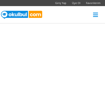
Giriş Yap
Üye Ol
Favorilerim