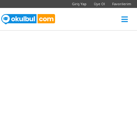
Giriş Yap
Üye Ol
Favorilerim