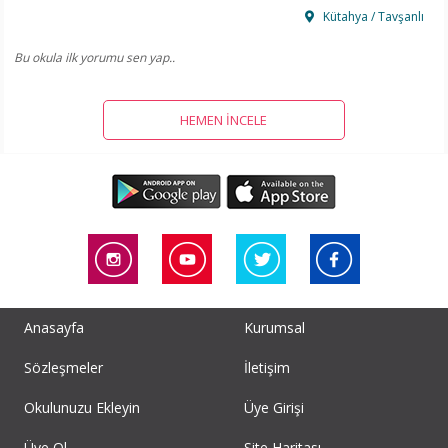
Kütahya / Tavşanlı
Bu okula ilk yorumu sen yap..
HEMEN İNCELE
Anasayfa
Kurumsal
Sözleşmeler
İletişim
Okulunuzu Ekleyin
Üye Girişi
Üye Ol
Site Haritası