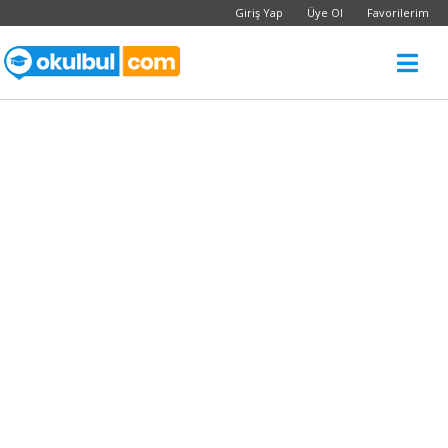
Giriş Yap
Üye Ol
Favorilerim