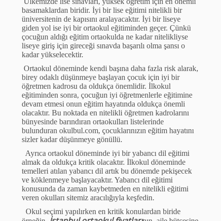
Ü
lkemizde lise sınavları, y
ü
ksek
ö
ğretim i
ç
in en
ö
nemli
basamaklardan biridir. İyi bir lise eğitimi nitelikli bir
ü
niversitenin de kapısını aralayacaktır. İyi bir liseye
giden yol ise iyi bir ortaokul eğitiminden ge
ç
er.
Çü
nk
ü
ç
ocuğun aldığı eğitim ortaokulda ne kadar nitelikliyse
liseye giriş i
ç
in gireceği sınavda başarılı olma şansı o
kadar y
ü
kselecektir.
Ortaokul d
ö
neminde kendi başına daha fazla risk alarak,
birey odaklı d
ü
ş
ü
nmeye başlayan
ç
ocuk i
ç
in iyi bir
ö
ğretmen kadrosu da olduk
ç
a
ö
nemlidir. İlkokul
eğitiminden sonra,
ç
ocuğun iyi
ö
ğretmenlerle eğitimine
devam etmesi onun eğitim hayatında olduk
ç
a
ö
nemli
olacaktır. Bu noktada en nitelikli
ö
ğretmen kadrolarını
b
ü
nyesinde barındıran ortaokulları listelerinde
bulunduran okulbul.com,
ç
ocuklarınızın eğitim hayatını
sizler kadar d
ü
ş
ü
nmeye g
ö
n
ü
ll
ü
.
Ayrıca ortaokul d
ö
neminde iyi bir yabancı dil eğitimi
almak da olduk
ç
a kritik olacaktır. İlkokul d
ö
neminde
temelleri atılan yabancı dil artık bu d
ö
nemde pekişecek
ve k
ö
klenmeye başlayacaktır. Yabancı dil eğitimi
konusunda da zaman kaybetmeden en nitelikli eğitimi
veren okulları sitemiz aracılığıyla keşfedin.
Okul se
ç
imi yapılırken en kritik konulardan biride
İstanbul ortaokul fiyatları
ö
rneğin,
nın aile b
ü
t
ç
esine