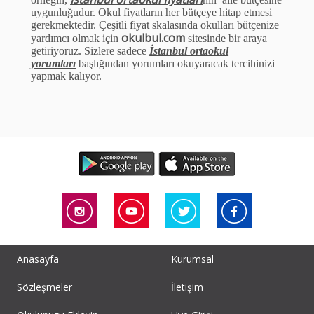
uygunluğudur. Okul fiyatların her b
ü
t
ç
eye hitap etmesi
gerekmektedir.
Ç
eşitli fiyat skalasında okulları b
ü
t
ç
enize
okulbul.com
yardımcı olmak i
ç
in
sitesinde bir araya
getiriyoruz. Sizlere sadece
İstanbul ortaokul
yorumları
başlığından yorumları okuyaracak tercihinizi
yapmak kalıyor.
Anasayfa
Kurumsal
Sözleşmeler
İletişim