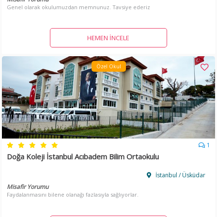
Genel olarak okulumuzdan memnunuz. Tavsiye ederiz
HEMEN İNCELE
Özel Okul
1
Doğa Koleji İstanbul Acıbadem Bilim Ortaokulu
İstanbul / Üsküdar
Misafir Yorumu
Faydalanmasını bilene olanağı fazlasıyla sağlıyorlar.