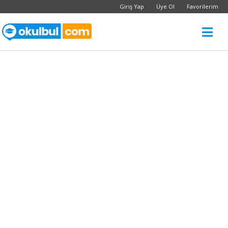
Giriş Yap
Üye Ol
Favorilerim