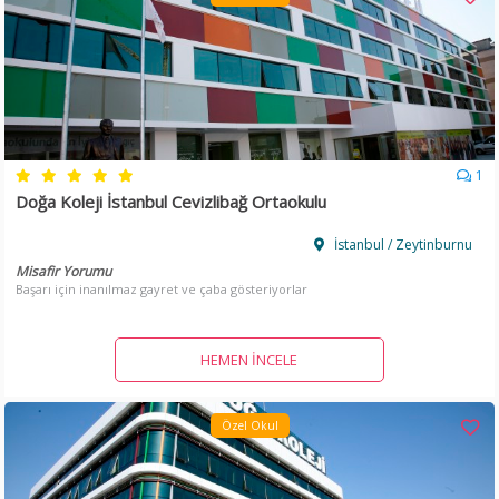
1
Doğa Koleji İstanbul Cevizlibağ Ortaokulu
İstanbul / Zeytinburnu
Misafir Yorumu
Başarı için inanılmaz gayret ve çaba gösteriyorlar
HEMEN İNCELE
Özel Okul