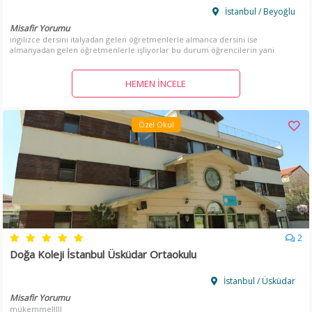
İstanbul / Beyoğlu
Misafir Yorumu
ingilizce dersini italyadan gelen öğretmenlerle almanca dersini ise
almanyadan gelen öğretmenlerle işliyorlar bu durum öğrencilerin yani
çocuklarımızın daha iyi bir şekilde öğrenmesine sebep oluyor. ayrıca okulda
ingilizce ve almanca dersleri ders saatleri dışında aktivite ve guiz dersleri
etütleriyle ilerliyor çok memnunuz. harika bir okul.
HEMEN İNCELE
Özel Okul
2
Doğa Koleji İstanbul Üsküdar Ortaokulu
İstanbul / Üsküdar
Misafir Yorumu
mükemmelllll