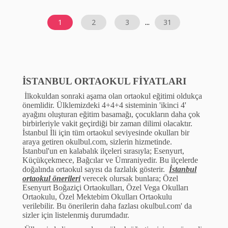
...
1
2
3
31
İSTANBUL ORTAOKUL FİYATLARI
İlkokuldan sonraki aşama olan ortaokul eğitimi olduk
ç
a
ö
nemlidir.
Ü
lklemizdeki 4+4+4 sisteminin 'ikinci 4'
ayağını oluşturan eğitim basamağı,
ç
ocukların daha
ç
ok
birbirleriyle vakit ge
ç
irdiği bir zaman dilimi olacaktır.
İstanbul İli i
ç
in t
ü
m ortaokul seviyesinde okulları bir
araya getiren okulbul.com, sizlerin hizmetinde.
İstanbul'un en kalabalık il
ç
eleri sırasıyla; Esenyurt,
K
üçü
k
ç
ekmece, Bağcılar ve
Ü
mraniyedir. Bu il
ç
elerde
doğalında ortaokul sayısı da fazlalık g
ö
sterir.
İstanbul
ortaokul
ö
nerileri
verecek olursak bunlara;
Ö
zel
Esenyurt Boğazi
ç
i Ortaokulları,
Ö
zel Vega Okulları
Ortaokulu,
Ö
zel Mektebim Okulları Ortaokulu
verilebilir. Bu
ö
nerilerin daha fazlası okulbul.com' da
sizler i
ç
in listelenmiş durumdadır.