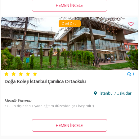
HEMEN İNCELE
Özel Okul
1
Doğa Koleji İstanbul Çamlıca Ortaokulu
İstanbul / Üsküdar
Misafir Yorumu
okulun dışından ziyade eğitim düzeyide çok başarıılı :)
HEMEN İNCELE