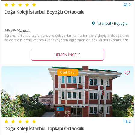
2
Doğa Koleji İstanbul Beyoğlu Ortaokulu
İstanbul / Beyoğlu
Misafir Yorumu
öğrencileri aktiviteyle derslere çekiyorlar harika bir ders işleyiş dikkat çekme
ve ders dinletme kadrosu var ayriyeten öğretmenleri çok iyi ders konusunda
çok yardımcı oluyorlar yetişmeyen konuları aileye haber ile etüt yapıyorlar
okuldan çok memnunuz.
HEMEN İNCELE
Özel Okul
2
Doğa Koleji İstanbul Topkapı Ortaokulu