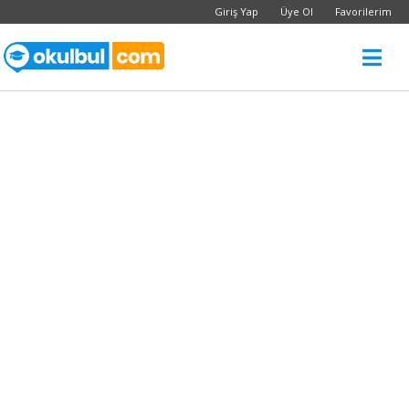
Giriş Yap
Üye Ol
Favorilerim