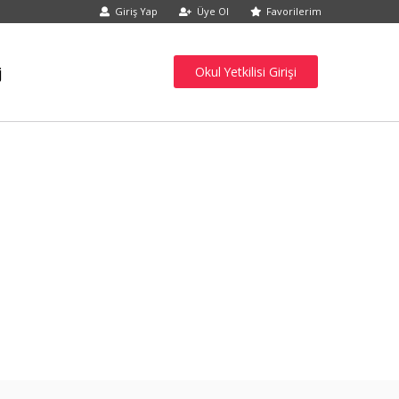
Giriş Yap
Üye Ol
Favorilerim
j
Okul Yetkilisi Girişi