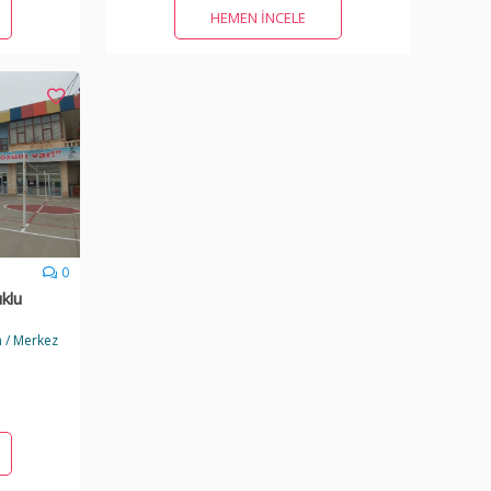
HEMEN İNCELE
0
klu
 / Merkez