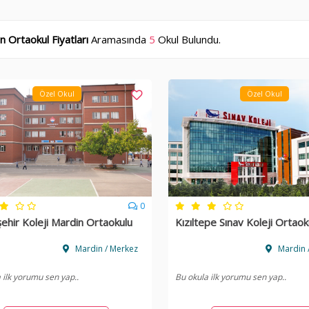
n Ortaokul Fiyatları
Aramasında
5
Okul Bulundu.
Özel Okul
Özel Okul
0
ehir Koleji Mardin Ortaokulu
Kızıltepe Sınav Koleji Ortaok
Mardin / Merkez
Mardin /
 ilk yorumu sen yap..
Bu okula ilk yorumu sen yap..