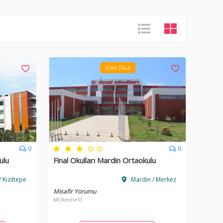
Özel Okul
0
0
ulu
Final Okulları Mardin Ortaokulu
 Kızıltepe
Mardin / Merkez
Misafir Yorumu
MÜkemelll