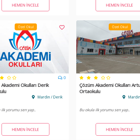
HEMEN İNCELE
HEMEN İNCELE
Özel Okul
Özel Okul
0
Akademi Okulları Derik
Çözüm Akademi Okulları Artu
ulu
Ortaokulu
Mardin / Derik
Mardin
 ilk yorumu sen yap..
Bu okula ilk yorumu sen yap..
HEMEN İNCELE
HEMEN İNCELE