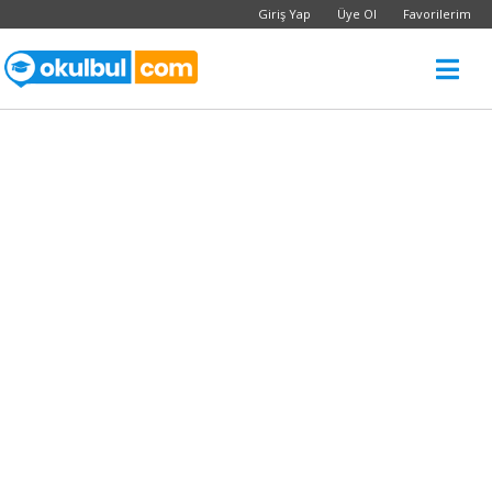
Giriş Yap
Üye Ol
Favorilerim