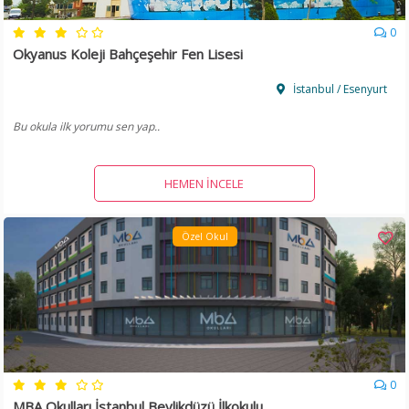
0
Okyanus Koleji Bahçeşehir Fen Lisesi
İstanbul / Esenyurt
Bu okula ilk yorumu sen yap..
HEMEN İNCELE
Özel Okul
0
MBA Okulları İstanbul Beylikdüzü İlkokulu