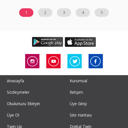
1
2
3
4
5
Anasayfa
Kurumsal
Sözleşmeler
İletişim
Okulunuzu Ekleyin
Üye Girişi
Üye Ol
Site Haritası
Twin Up
Digital Twin