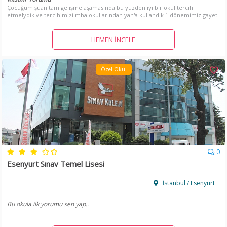
Çocuğum şuan tam gelişme aşamasında bu yüzden iyi bir okul tercih
etmelydik ve tercihimizi mba okullarından yan'a kullandık 1.dönemimiz gayet
iyiydi öğretmen kadrosu da çok iyi
HEMEN İNCELE
Özel Okul
0
Esenyurt Sınav Temel Lisesi
İstanbul / Esenyurt
Bu okula ilk yorumu sen yap..