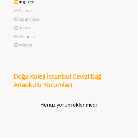
İngilizce
Fransızca
İspanyolca
Rusca
Almanca
Arapça
Doğa Koleji İstanbul Cevizlibağ
Anaokulu Yorumları
Henüz yorum eklenmedi.