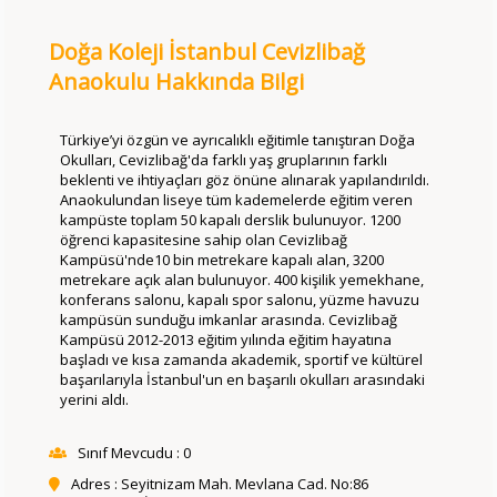
Doğa Koleji İstanbul Cevizlibağ
Anaokulu Hakkında Bilgi
Türkiye’yi özgün ve ayrıcalıklı eğitimle tanıştıran Doğa
Okulları, Cevizlibağ'da farklı yaş gruplarının farklı
beklenti ve ihtiyaçları göz önüne alınarak yapılandırıldı.
Anaokulundan liseye tüm kademelerde eğitim veren
kampüste toplam 50 kapalı derslik bulunuyor. 1200
öğrenci kapasitesine sahip olan
Cevizlibağ
Kampüsü
'nde10 bin metrekare kapalı alan, 3200
metrekare açık alan bulunuyor. 400 kişilik yemekhane,
konferans salonu, kapalı spor salonu, yüzme havuzu
kampüsün sunduğu imkanlar arasında.
Cevizlibağ
Kampüsü
2012-2013 eğitim yılında eğitim hayatına
başladı ve kısa zamanda akademik, sportif ve kültürel
başarılarıyla İstanbul'un en başarılı okulları arasındaki
yerini aldı.
Sınıf Mevcudu : 0
Adres : Seyitnizam Mah. Mevlana Cad. No:86