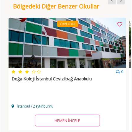
Bölgedeki Diğer Benzer Okullar
Özel Okul
0
Doğa Koleji İstanbul Cevizlibağ Anaokulu
İstanbul / Zeytinburnu
HEMEN İNCELE