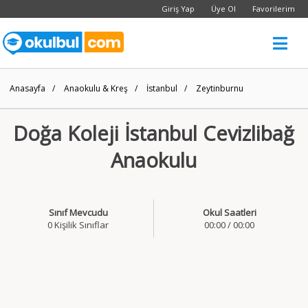
Giriş Yap
Üye Ol
Favorilerim
Anasayfa
/
Anaokulu & Kreş
/
İstanbul
/
Zeytinburnu
Doğa Koleji İstanbul Cevizlibağ
Anaokulu
Sınıf Mevcudu
Okul Saatleri
0 Kişilik Sınıflar
00:00 / 00:00