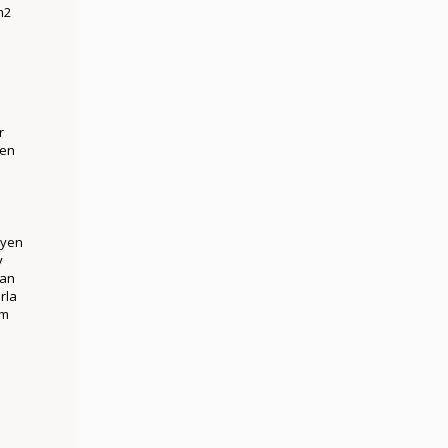
m2
r
ken
eyen
y
dan
rla
im