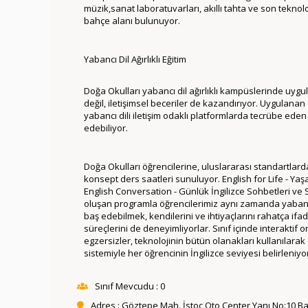
müzik,sanat laboratuvarları, akıllı tahta ve son teknolo
bahçe alanı bulunuyor.
Yabancı Dil Ağırlıklı Eğitim
Doğa Okulları yabancı dil ağırlıklı kampüslerinde uygula
değil, iletişimsel beceriler de kazandırıyor. Uygulanan e
yabancı dili iletişim odaklı platformlarda tecrübe eden ö
edebiliyor.
Doğa Okulları öğrencilerine, uluslararası standartlarda,
konsept ders saatleri sunuluyor.
English for Life - Yaş
English Conversation - Günlük İngilizce Sohbetleri ve
oluşan programla öğrencilerimiz aynı zamanda yabancı 
baş edebilmek, kendilerini ve ihtiyaçlarını rahatça if
süreçlerini de deneyimliyorlar. Sınıf içinde interaktif 
egzersizler, teknolojinin bütün olanakları kullanılarak
sistemiyle her öğrencinin İngilizce seviyesi belirleniyo
Sınıf Mevcudu : 0
Adres : Göztepe Mah. İstoç Oto Center Yanı No:10 Bağ