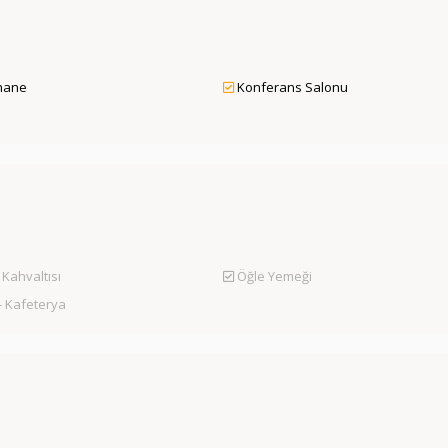
hane
Konferans Salonu
Kahvaltısı
Öğle Yemeği
- Kafeterya