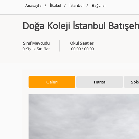
Anasayfa
/
İlkokul
/
İstanbul
/
Bağcılar
Doğa Koleji İstanbul Batışeh
Sınıf Mevcudu
Okul Saatleri
0 Kişilik Sınıflar
00:00 / 00:00
Galeri
Harita
Sok