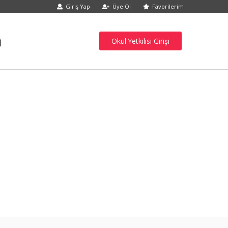
Giriş Yap
Üye Ol
Favorilerim
j
Okul Yetkilisi Girişi