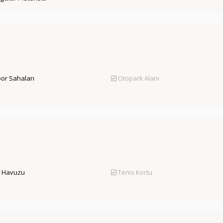
por Sahaları
Otopark Alanı
 Havuzu
Tenis Kortu