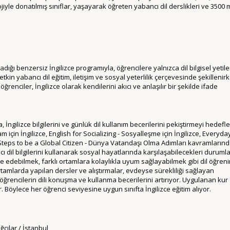
jiyle donatılmış sınıflar, yaşayarak öğreten yabancı dil derslikleri ve 3500 
dığı benzersiz İngilizce programıyla, öğrencilere yalnızca dil bilgisel yetile
tkin yabancı dil eğitim, iletişim ve sosyal yeterlilik çerçevesinde şekillenir
ğrenciler, İngilizce olarak kendilerini akıcı ve anlaşılır bir şekilde ifade
 İngilizce bilgilerini ve günlük dil kullanım becerilerini pekiştirmeyi hedefl
am için İngilizce, English for Socializing - Sosyalleşme için İngilizce, Everyda
 Steps to be a Global Citizen - Dünya Vatandaşı Olma Adımları
kavramların
dil bilgilerini kullanarak sosyal hayatlarında karşılaşabilecekleri durumla
ade edebilmek, farklı ortamlara kolaylıkla uyum sağlayabilmek gibi dil öğren
ortamlarda yapılan dersler ve alıştırmalar, evdeyse sürekliliği sağlayan
 öğrencilerin dili konuşma ve kullanma becerilerini artırıyor. Uygulanan kur
r. Böylece her öğrenci seviyesine uygun sınıfta İngilizce eğitim alıyor.
cılar / İstanbul