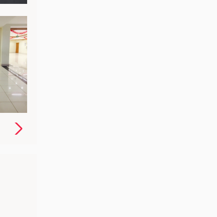
müşteri ilişkileri yönetimi ve müşteri memnuniyeti
arama ve süreçlerinin planlanması ve uygulanması,
faaliyetlerini içeren yukarıdaki kapsamdaki ürün ve
hizmetlerin anılan kapsam ve amaçları
doğrultusunda, yine yukarıda sayılan faaliyetlerin
kapsamı ile sınırlı kalmak üzere, kişisel verilerimin
yasadaki esaslar çerçevesinde toplanmasına,
kaydedilmesine, yurtiçinde ve yurtdışında
işlenmesine, saklanmasına ve okumuş olduğum
Kişisel Verilerin Korunması ve İşlenmesi Hakkında
Aydınlatma Metninde geçen haklarım saklı kalmak
üzere, otomotiv distribütör şirketleri, ikinci el
otomotiv şirketleri, otomotiv kiralama şirketleri,
finansman kuruluşları, Google Ireland Limited ve
Facebook Ireland Limited ile paylaşılmasına ve bu
kuruluşlara aktarılmasına, yurtiçinde ve
yurtdışında işlenmesine, e-posta
adresime/telefonuma, çağrı merkezleri, otomatik
arama makineleri, akıllı ses kaydedici sistemler,
elektronik posta, kısa mesaj hizmeti gibi vasıtalar
kullanılarak elektronik ortamda veri, ses ve görüntü
içerikli reklam, promosyon, kampanya ve benzeri
ticari elektronik iletilerinin gönderilmesine, bu
amaçlar doğrultusunda elektronik ileti dışındaki
herhangi bir yöntemle de irtibata geçilmesine özgür
irademle
İzin Veriyorum.