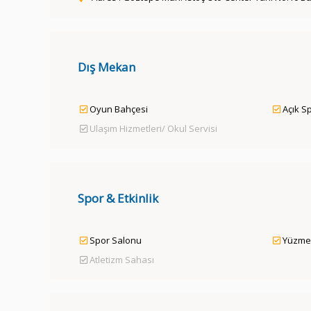
Dış Mekan
Oyun Bahçesi
Açık S
Ulaşım Hizmetleri/ Okul Servisi
Spor & Etkinlik
Spor Salonu
Yüzme
Atletizm Sahası