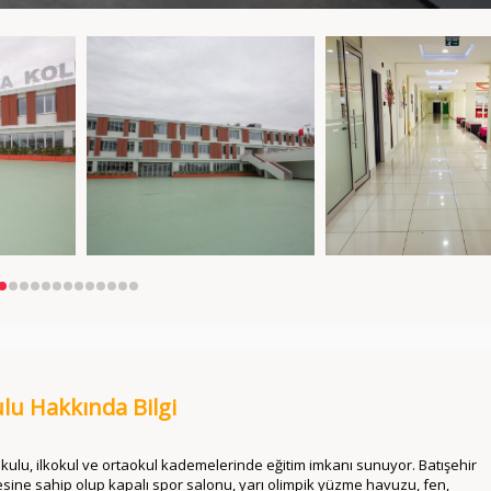
ulu Hakkında Bilgi
okulu, ilkokul ve ortaokul kademelerinde eğitim imkanı sunuyor. Batışehir
sine sahip olup kapalı spor salonu, yarı olimpik yüzme havuzu, fen,