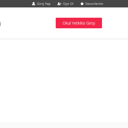
Giriş Yap
Üye Ol
Favorilerim
j
Okul Yetkilisi Girişi