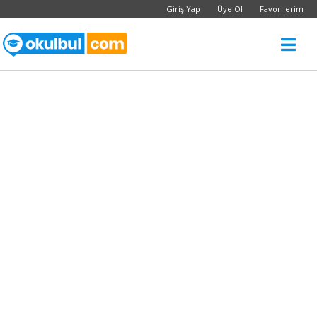
Giriş Yap
Üye Ol
Favorilerim