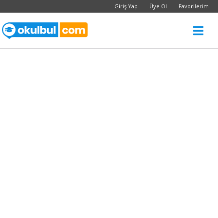
Giriş Yap
Üye Ol
Favorilerim