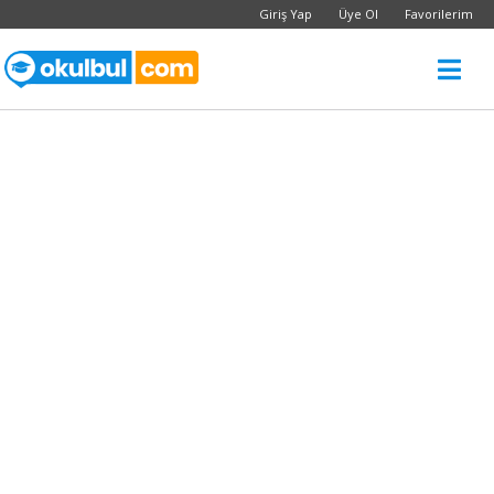
Giriş Yap
Üye Ol
Favorilerim