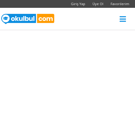
Giriş Yap
Üye Ol
Favorilerim