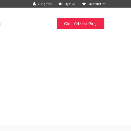
Giriş Yap
Üye Ol
Favorilerim
j
Okul Yetkilisi Girişi