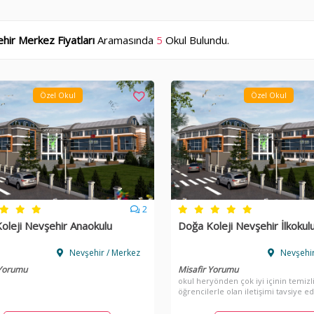
hir Merkez Fiyatları
Aramasında
5
Okul Bulundu.
Özel Okul
Özel Okul
2
oleji Nevşehir Anaokulu
Doğa Koleji Nevşehir İlkokul
Nevşehir / Merkez
Nevşehir
 Yorumu
Misafir Yorumu
okul heryönden çok iyi içinin temizl
öğrencilerle olan iletişimi tavsiye e