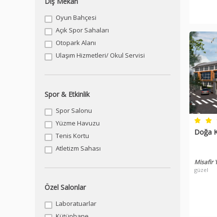
Dış Mekan
Oyun Bahçesi
Açık Spor Sahaları
Otopark Alanı
Ulaşım Hizmetleri/ Okul Servisi
Spor & Etkinlik
Spor Salonu
Yüzme Havuzu
Doğa K
Tenis Kortu
Atletizm Sahası
Misafir
güzel
Özel Salonlar
Laboratuarlar
Kütüphane