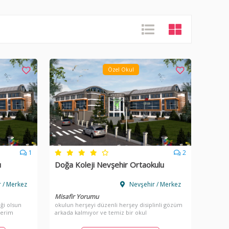
Özel Okul
1
2
u
Doğa Koleji Nevşehir Ortaokulu
 / Merkez
Nevşehir / Merkez
Misafir Yorumu
iği olsun
okulun herşeyi düzenli herşey disiplinli gözüm
derim
arkada kalmıyor ve temiz bir okul