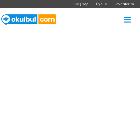
Giriş Yap
Üye Ol
Favorilerim