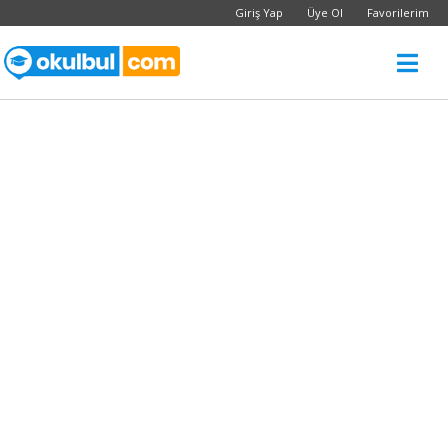
Giriş Yap
Üye Ol
Favorilerim