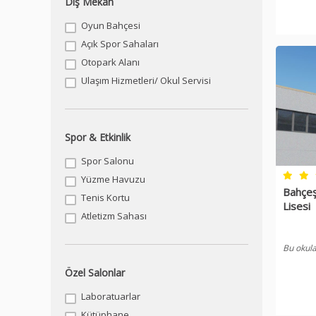
Dış Mekan
Oyun Bahçesi
Açık Spor Sahaları
Otopark Alanı
Ulaşım Hizmetleri/ Okul Servisi
Spor & Etkinlik
Spor Salonu
Yüzme Havuzu
Bahçeş
Tenis Kortu
Lisesi
Atletizm Sahası
Bu okula
Özel Salonlar
Laboratuarlar
Kütüphane