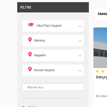
FİLTRE
Manisa
Okul Türü Seçiniz
Manisa
Alaşehir
Kurum Seçiniz
Bahçeş
Bu okula