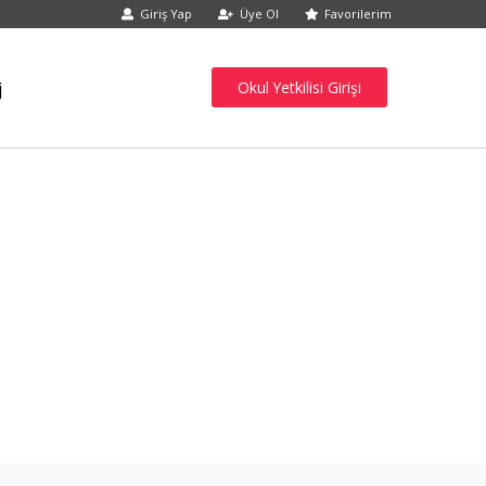
Giriş Yap
Üye Ol
Favorilerim
j
Okul Yetkilisi Girişi