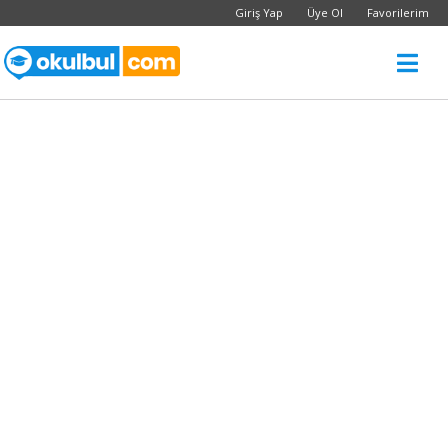
Giriş Yap
Üye Ol
Favorilerim