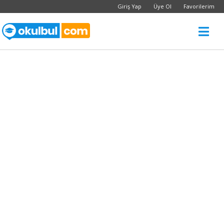
Giriş Yap
Üye Ol
Favorilerim