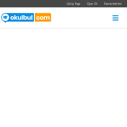
Giriş Yap
Üye Ol
Favorilerim