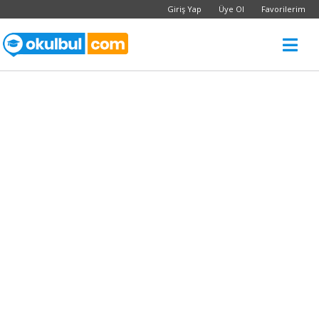
Giriş Yap
Üye Ol
Favorilerim