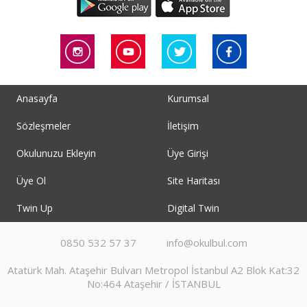
Anasayfa
Kurumsal
Sözleşmeler
İletişim
Okulunuzu Ekleyin
Üye Girişi
Üye Ol
Site Haritası
Twin Up
Digital Twin
0850 532 57 37
info@okulbul.com
Atatürk Mah. Ataşehir Bulvarı Metropol İstanbul A2 Blok Kat:32
No:464 Ataşehir / İSTANBUL