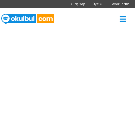
Giriş Yap
Üye Ol
Favorilerim