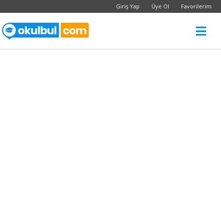
Giriş Yap
Üye Ol
Favorilerim