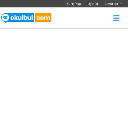
Giriş Yap
Üye Ol
Favorilerim