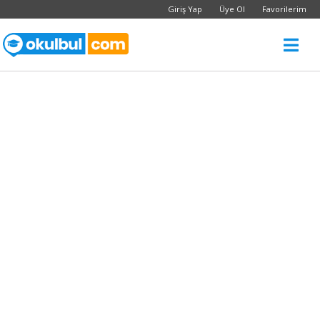
Giriş Yap
Üye Ol
Favorilerim