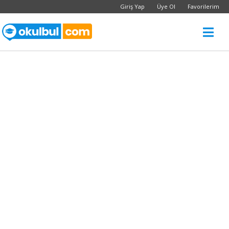
Giriş Yap
Üye Ol
Favorilerim