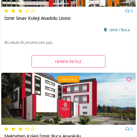
0
İzmir Sınav Koleji Anadolu Lisesi
İzmir / Buca
Bu okula ilk yorumu sen yap..
HEMEN İNCELE
Özel Okul
0
Mektebim Koleji İzmir Buca Anaokulu