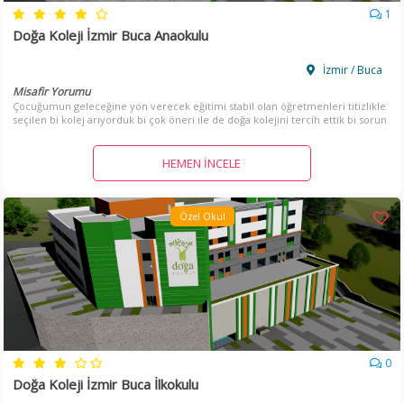
1
Doğa Koleji İzmir Buca Anaokulu
İzmir / Buca
Misafir Yorumu
Çocuğumun geleceğine yön verecek eğitimi stabil olan öğretmenleri titizlikle
seçilen bi kolej arıyorduk bi çok öneri ile de doğa kolejini tercih ettik bi sorun
ile karşılaşmadık kızım severek gidiyor okuluna bu durumdan bizde çok
memnunuz.
HEMEN İNCELE
Özel Okul
0
Doğa Koleji İzmir Buca İlkokulu