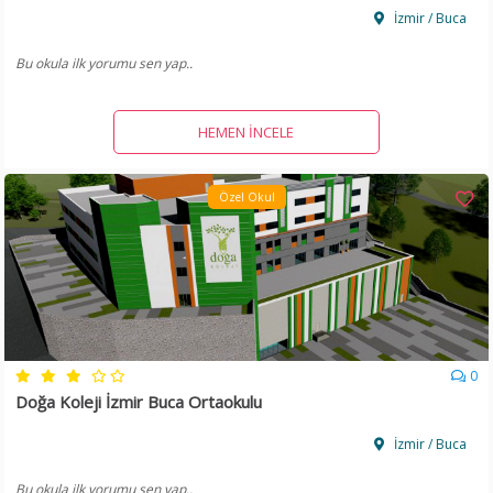
İzmir / Buca
Bu okula ilk yorumu sen yap..
HEMEN İNCELE
Özel Okul
0
Doğa Koleji İzmir Buca Ortaokulu
İzmir / Buca
Bu okula ilk yorumu sen yap..