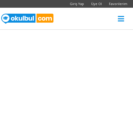
Giriş Yap
Üye Ol
Favorilerim