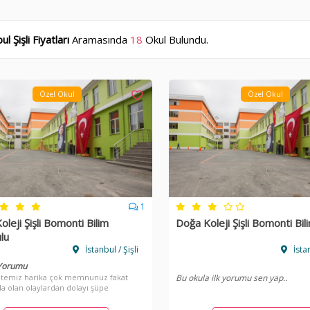
ul Şişli Fiyatları
Aramasında
18
Okul Bulundu.
Özel Okul
Özel Okul
1
leji Şişli Bomonti Bilim
Doğa Koleji Şişli Bomonti Bili
lu
İstanbul / Şişli
İstan
 Yorumu
 temiz harika çok memnunuz fakat
Bu okula ilk yorumu sen yap..
da olan olaylardan dolayı şüpe
z artık korkuyoruz ama okul çok
çok iyi okuldan çok memnunuz.