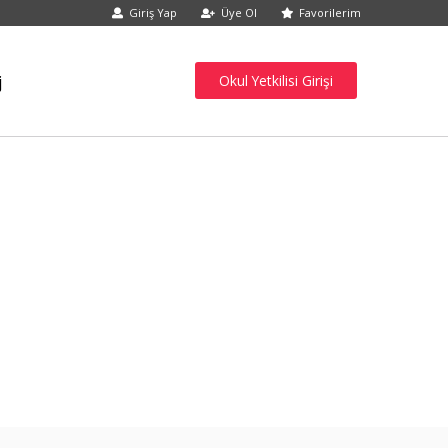
Giriş Yap
Üye Ol
Favorilerim
j
Okul Yetkilisi Girişi