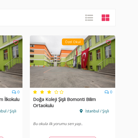
Özel Okul
0
0
m İlkokulu
Doğa Koleji Şişli Bomonti Bilim
Ortaokulu
bul / Şişli
İstanbul / Şişli
Bu okula ilk yorumu sen yap..