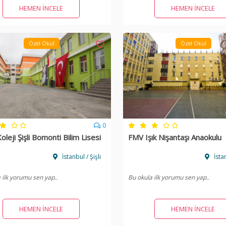
HEMEN İNCELE
HEMEN İNCELE
Özel Okul
Özel Okul
0
leji Şişli Bomonti Bilim Lisesi
FMV Işık Nişantaşı Anaokulu
İstanbul / Şişli
İstan
 ilk yorumu sen yap..
Bu okula ilk yorumu sen yap..
HEMEN İNCELE
HEMEN İNCELE