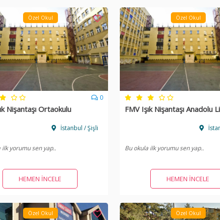
Özel Okul
Özel Okul
0
ık Nişantaşı Ortaokulu
FMV Işık Nişantaşı Anadolu L
İstanbul / Şişli
İstan
 ilk yorumu sen yap..
Bu okula ilk yorumu sen yap..
HEMEN İNCELE
HEMEN İNCELE
Özel Okul
Özel Okul