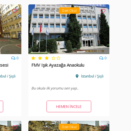
Özel Okul
0
0
isesi
FMV Işık Ayazağa Anaokulu
bul / Şişli
İstanbul / Şişli
Bu okula ilk yorumu sen yap..
HEMEN İNCELE
Özel Okul