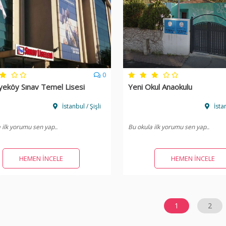
0
yeköy Sınav Temel Lisesi
Yeni Okul Anaokulu
İstanbul / Şişli
İstan
 ilk yorumu sen yap..
Bu okula ilk yorumu sen yap..
HEMEN İNCELE
HEMEN İNCELE
1
2