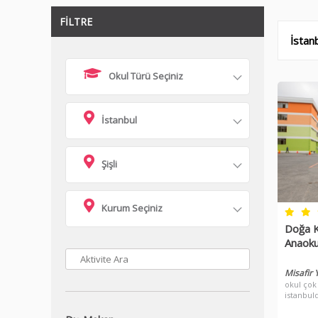
FİLTRE
İstanb
Okul Türü Seçiniz
İstanbul
Şişli
Kurum Seçiniz
Doğa Ko
Anaoku
Misafir
okul çok
istanbul
duyuyoru
güvenli 