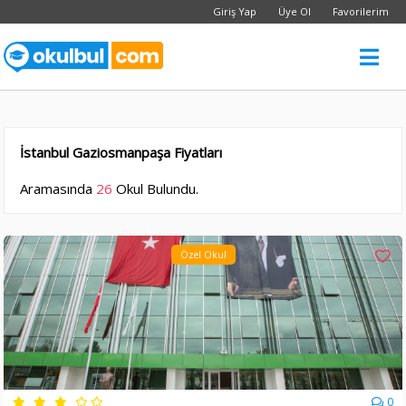
Giriş Yap
Üye Ol
Favorilerim
İstanbul Gaziosmanpaşa Fiyatları
Aramasında
26
Okul Bulundu.
Özel Okul
0