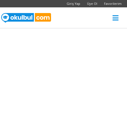
Giriş Yap
Üye Ol
Favorilerim