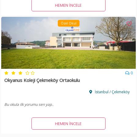
HEMEN İNCELE
Özel Okul
0
Okyanus Koleji Çekmeköy Ortaokulu
İstanbul / Çekmeköy
Bu okula ilk yorumu sen yap..
HEMEN İNCELE