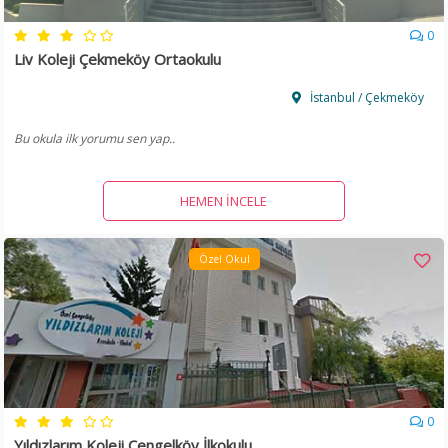
0
Liv Koleji Çekmeköy Ortaokulu
İstanbul / Çekmeköy
Bu okula ilk yorumu sen yap..
HEMEN İNCELE
Özel Okul
0
Yıldızlarım Koleji Çengelköy İlkokulu