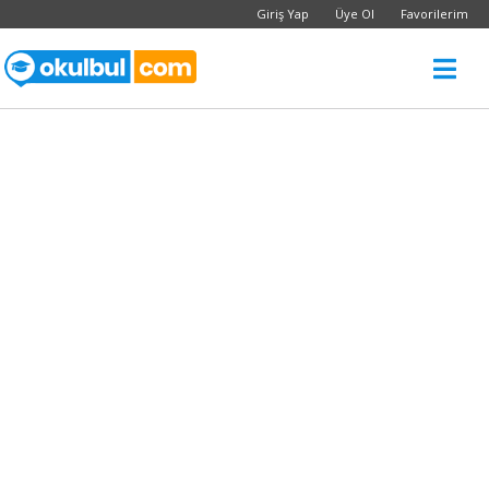
Giriş Yap
Üye Ol
Favorilerim