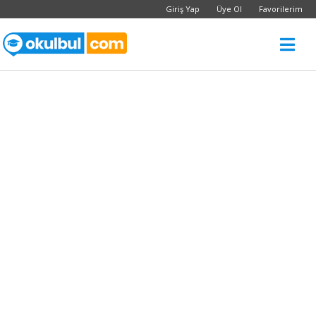
Giriş Yap
Üye Ol
Favorilerim