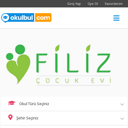
Giriş Yap
Üye Ol
Favorilerim
Okul Türü Seçiniz
Şehir Seçiniz