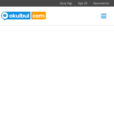
Giriş Yap
Üye Ol
Favorilerim