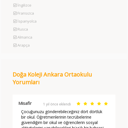
İngilizce
Fransızca
İspanyolca
Rusca
Almanca
Arapça
Doğa Koleji Ankara Ortaokulu
Yorumları
Misafir
1 yıl önce eklendi
Çocuğunuzu gönderebileceğiniz dört dörtlük
bir okul. Öğretmenlerinin tecrübelerine
güvendiğim bir okul ve öğrencilerin sosyal
aktivitelerini yapabilecekleri büyük bir bahçesi