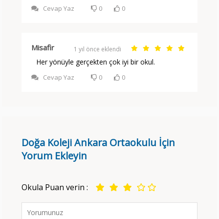
Cevap Yaz
0
0
Misafir
1 yıl önce eklendi
Her yönüyle gerçekten çok iyi bir okul.
Cevap Yaz
0
0
Doğa Koleji Ankara Ortaokulu İçin
Yorum Ekleyin
Okula Puan verin :