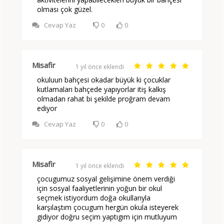
olması çok güzel.
Cevap Yaz
0
0
Misafir
1 yıl önce eklendi
okuluun bahçesi okadar büyük ki çocuklar
kutlamaları bahçede yapıyorlar itiş kalkış
olmadan rahat bi şekilde proğram devam
ediyor
Cevap Yaz
0
0
Misafir
1 yıl önce eklendi
çocugumuz sosyal gelişimine önem verdiği
için sosyal faaliyetlerinin yoğun bir okul
seçmek istiyordum doğa okullarıyla
karşılaştım çocugum hergün okula isteyerek
gidiyor doğru seçim yaptıgım için mutluyum