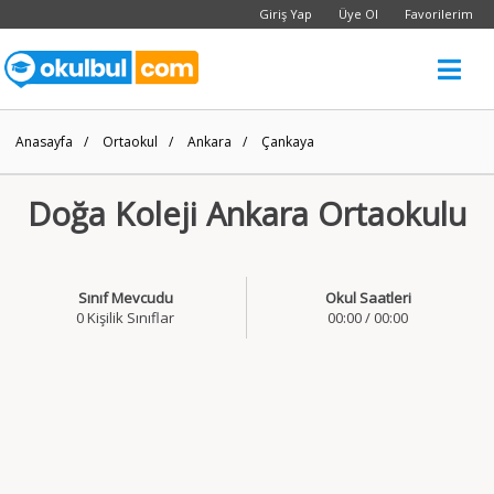
Giriş Yap
Üye Ol
Favorilerim
Anasayfa
/
Ortaokul
/
Ankara
/
Çankaya
Doğa Koleji Ankara Ortaokulu
Sınıf Mevcudu
Okul Saatleri
0 Kişilik Sınıflar
00:00 / 00:00